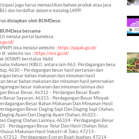
isipasi juga harus memastikan bahwa produk atau jasa
LI dan terdaftar dalam e-katalog LKPP.
rus disiapkan
oleh BUMDesa
:
n BUMDesa bersama
U) melalui portal bumdesa
.go.id/
PWP) bisa melalui website :
https://pajak.go.id/
 di website oss :
https://oss.go.id/
ak (KSWP) berstatus Valid
saha Indonesi (KBLI)
antara lain 462- Perdagangan besa
idup, 4630 – Perdagangan besar hasil pertanian dan
angan besar bahan makanan dan minuman hasil
gan besar bahan makanan dan minuman hasil peternakan
anganngan besar makanan dan minuman lainnya dan
an Besar Besar, 46312 – Perdangan Besar Buah-
n Besar Sayuran, 46315 - Perdagangan Besar Minyak
 Perdagangan Besar Bahan Makanan Dan Minuman Hasil
Perdagangan Besar Daging Sapi Dan Daging Sapi Olahan,
 Daging Ayam Dan Daging Ayam Olahan, 46323 -
an Daging Olahan Lainnya, 46324 - Perdagangan Besar
25 - Perdagangan Besar Telur Dan Hasil Olahan Telur,
husus Makanan Hasil Industri di Toko, 47213 -
, 47212 - Perdagangan Eceran Buah-buahan, 47214 -