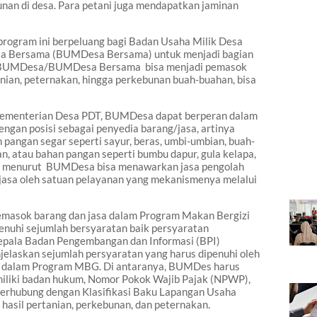
an di desa. Para petani juga mendapatkan jaminan
rogram ini berpeluang bagi
Badan Usaha Milik Desa
esa Bersama (BUMDesa Bersama)
untuk menjadi bagian
n BUMDes
a/BUMDesa Bersama
bisa menjadi pemasok
nian, peternakan, hingga perkebunan buah-buahan, bisa
i Kementerian Desa PDT, BUMDesa dapat berperan dalam
ngan posisi sebagai penyedia barang/jasa, artinya
angan segar seperti sayur, beras, umbi-umbian, buah-
kan, atau bahan pangan seperti bumbu dapur, gula kelapa,
n menurut
BUMDesa bisa menawarkan jasa pengolah
jasa oleh satuan pelayanan yang mekanismenya melalui
emasok barang dan jasa dalam Program Makan Bergizi
nuhi sejumlah bersyaratan baik persyaratan
Kepala Badan Pengembangan dan Informasi (BPI)
elaskan sejumlah persyaratan yang harus dipenuhi oleh
 dalam Program MBG. Di antaranya, BUMDes harus
miliki badan hukum, Nomor Pokok Wajib Pajak (NPWP),
terhubung dengan Klasifikasi Baku Lapangan Usaha
 hasil pertanian, perkebunan, dan peternakan.