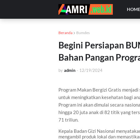
HOM
Beranda
Bumdes
Begini Persiapan B
Bahan Pangan Progra
by
admin
-
12/19/2024
Program Makan Bergizi Gratis menjadi
untuk meningkatkan kesehatan bagi anak 
Program ini akan dimulai secara nasion
hingga 20 juta anak di 82 titik yang te
71 triliun.
Kepala Badan Gizi Nasional
menyataka
mengambil produk lokal dan memastik