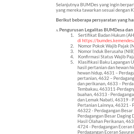
Selanjutnya BUMDes yang ingin berpart
yang mereka tawarkan sesuai dengan KB
B
erikut beberapa persyaratan yang ha
A.
Pengurusan Legalitas BUMDesa da
A.
1.
Sertifikat Badan Hukum (AH
di https://bumdes.kemendesa
2.
Nomor Pokok Wajib Pajak (N
3.
Nomor Induk Berusaha (NIB)
4.
Konfirmasi Status Wajib Paj
5.
Klasifikasi Baku Lapangan U
hasil pertanian dan hewan h
hewan hidup, 4631 – Perdag
pertanian, 4632 – Perdagan
dan perikanan, 4633 – Perd
Tembakau, 463311-Perdagng
buahan, 46313 - Perdaganga
dan Lemak Nabati, 46319 -
Pertanian Lainnya, 46321 - 
46322 - Perdagangan Besar
Perdagangan Besar Daging D
Hasil Olahan Perikanan, 463
4724 - Perdagangan Eceran K
Perdagangan Eceran Sayuran