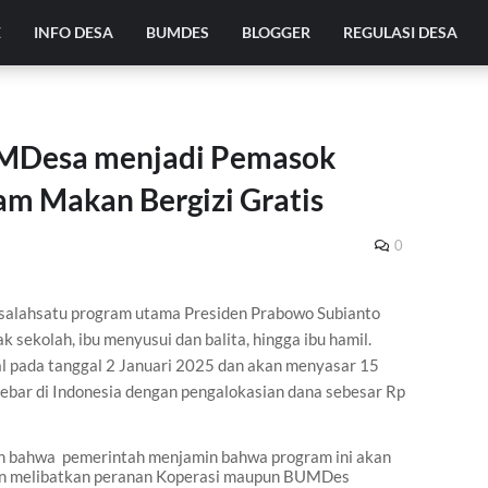
E
INFO DESA
BUMDES
BLOGGER
REGULASI DESA
UMDesa menjadi Pemasok
m Makan Bergizi Gratis
0
 salahsatu program utama Presiden Prabowo Subianto
sekolah, ibu menyusui dan balita, hingga ibu hamil.
al pada tanggal 2 Januari 2025 dan
akan
menyasar 15
rsebar di Indonesia dengan pengalokasian dana sebesar Rp
n bahwa
pemerintah menjamin bahwa program ini akan
an melibatkan peranan Koperasi maupun BUMDes