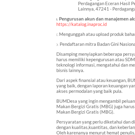
Perdagangan Eceran Hasil P
Lainnya, 47241 - Perdagangan
B
.
Pengurusan akun dan manajemen akses
B.
https://katalog.inaproc.id
C.
Mengunggah atau upload produk bahan 
C.
D.
Pendaftaran mitra Badan Gini Nasiona
D.
Disamping menyiapkan beberapa persya
harus memiliki kepengurusan atau SDM 
teknologi informasi, mengatahui dan m
bisnis lainnya.
Dari aspek finansial atau keuangan, B
yang baik, dengan laporan keuangan yan
akses permodalan yang baik pula.
BUMDesa yang ingin mengambil peluang
Makan Bergizi Gratis (MBG) juga haru
Makan Bergizi Gratis (MBG).
Persyaratan yang perlu diketahui dan 
dengan kualitas,kuantitas, dan keberl
Oleh karenanya menurut hemat penulis, 