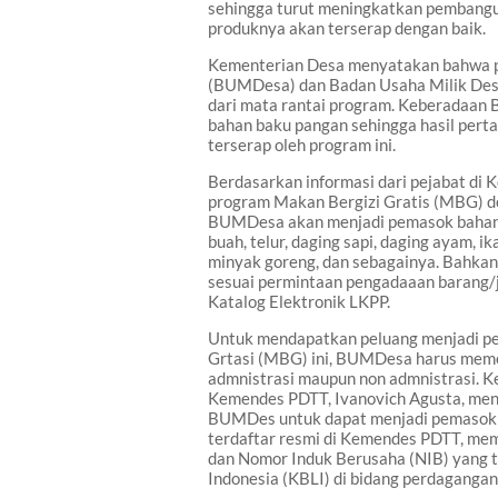
sehingga turut meningkatkan pembangun
produknya akan terserap dengan baik.
Kementerian Desa menyatakan bahwa p
(
BUMDes
a)
dan Badan Usaha Milik D
dari mata rantai program. Keberadaa
bahan baku pangan sehingga hasil perta
terserap oleh program ini.
Berdasarkan informasi dari pejabat d
program Makan Bergizi Gratis (MBG) de
BUMDesa akan menjadi pemasok bahan p
buah, telur, daging sapi, daging ayam, i
minyak goreng, dan sebagainya. Bahka
sesuai permintaan pengadaaan barang/
Katalog Elektronik LKPP.
Untuk mendapatkan peluang
menjadi p
Grtasi (MBG)
ini, BUMDesa harus meme
admnistrasi maupun non admnistrasi. 
Kemendes PDTT, Ivanovich Agusta, menj
BUMDes untuk dapat menjadi pemasok
terdaftar resmi di Kemendes PDTT, me
dan Nomor Induk Berusaha (NIB) yang 
Indonesia (KBLI) di bidang perdagangan