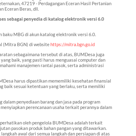
eternakan, 47219 - Perdagangan Eceran Hasil Pertanian
 Eceran Beras, dll.
 sebagai penyedia di katalog elektronik versi 6.0
baku MBG di akun katalog elektronik versi 6.0.
l (Mitra BGN) di website
https://mitra.bgn.go.id
ratan sebagaimana tersebut di atas, BUMDesa juga
yang baik, yang pasti harus menguasai computer dan
emahami manajemen rantai pasok, serta administrasi
UMDesa harus dipastikan mememiliki kesehatan finansial
g baik sesuai ketentuan yang berlaku, serta memiliki
 dalam penyediaan barang dan jasa pada program
s menyiapkan perencanaan usaha terkait perannya dalam
diperhatikan oleh pengelola BUMDesa adalah terkait
anjutan pasokan produk bahan pangan yang ditawarkan.
langkah awal dari semua langkah dan persiapan di atas